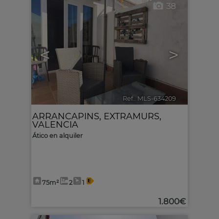
38
<
>
Ref.. MLS-634209
🔗
ARRANCAPINS
,
EXTRAMURS
,
VALENCIA
Ático en alquiler
75m²
2
1
1.800€