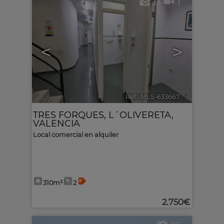
13
1
<
>
Ref.. MLS-633667
🔗
TRES FORQUES
,
L´OLIVERETA
,
VALENCIA
Local comercial en alquiler
310m²
2
2.750€