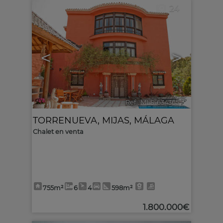
24
<
>
Ref.. MLS-634365
🔗
TORRENUEVA
,
MIJAS
,
MÁLAGA
Chalet en venta
755m²
6
4
598m²
1.800.000€