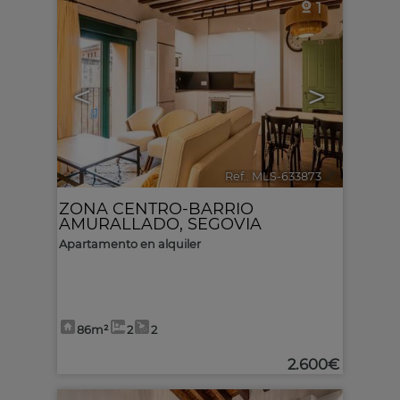
1
<
>
Ref.. MLS-633873
🔗
ZONA CENTRO-BARRIO
AMURALLADO
,
SEGOVIA
Apartamento en alquiler
86m²
2
2
2.600€