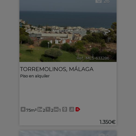
26
<
>
Ref.. MLS-633286
🔗
TORREMOLINOS
,
MÁLAGA
Piso en alquiler
75m²
2
2
1
1.350€