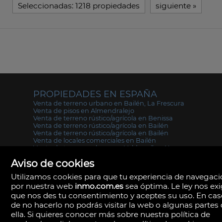
Seleccionadas:
1218 propiedades
siguiente
»
PROPIEDADES EN ESPAÑA
Venta de terreno urbano en Bailén, La Frescura
Venta de pisos en Almendralejo
Venta de terreno rústico/agrícola en Benissa
Venta de terreno rústico/agrícola en Bailén
Venta de terreno rústico/agrícola en Bailén
Venta de locales comerciales en Bailén
Venta de terreno urbano en Valdepeñas, Nuevo
Valdepeñas
Aviso de cookies
Venta de casas en Almendralejo
Utilizamos cookies para que tu experiencia de navegac
por nuestra web
inmo.com.es
sea óptima. Le ley nos ex
que nos des tu consentimiento y aceptes su uso. En ca
de no hacerlo no podrás visitar la web o algunas partes
ella. Si quieres conocer más sobre nuestra política de