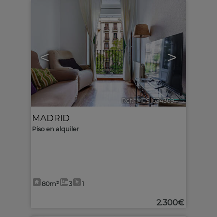
<
>
Ref.. MLS-634369
🔗
MADRID
Piso en alquiler
80m²
3
1
2.300€