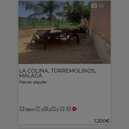
18
<
>
Ref.. MLS-634818
🔗
LA COLINA
,
TORREMOLINOS
,
MÁLAGA
Piso en alquiler
78m²
2
2
2
1.200€