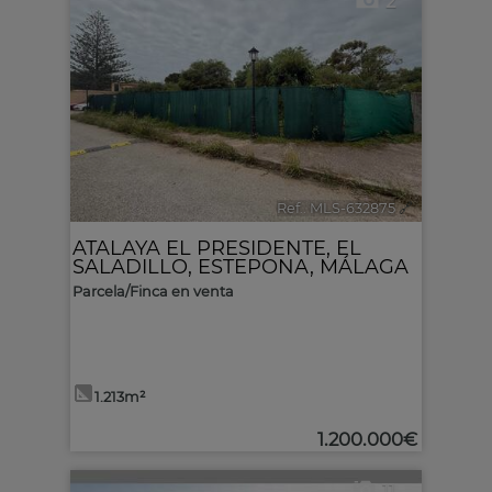
2
Ref.. MLS-632875
🔗
ATALAYA EL PRESIDENTE
,
EL
SALADILLO
,
ESTEPONA
,
MÁLAGA
Parcela/Finca en venta
1.213m²
1.200.000€
11