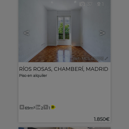
37
1
<
>
Ref.. MLS-634216
🔗
RÍOS ROSAS
,
CHAMBERÍ
,
MADRID
Piso en alquiler
69m²
2
1
1.850€