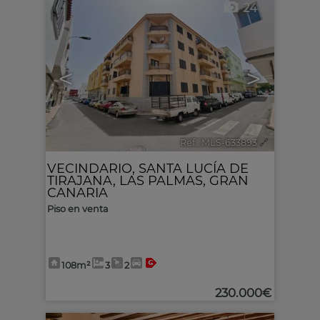
24
<
>
Ref.. MLS-633893
🔗
VECINDARIO
,
SANTA LUCÍA DE
TIRAJANA
,
LAS PALMAS, GRAN
CANARIA
Piso en venta
108m²
3
2
230.000€