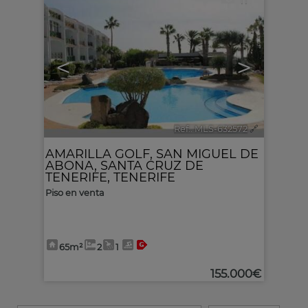
<
>
Ref.. MLS-632572
🔗
AMARILLA GOLF
,
SAN MIGUEL DE
ABONA
,
SANTA CRUZ DE
TENERIFE, TENERIFE
Piso en venta
65m²
2
1
155.000€