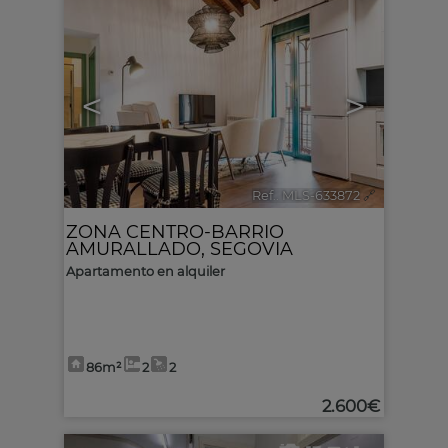
<
>
Ref.. MLS-633872
🔗
ZONA CENTRO-BARRIO
AMURALLADO
,
SEGOVIA
Apartamento en alquiler
86m²
2
2
2.600€