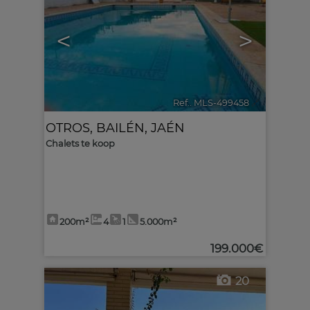
<
>
Ref.. MLS-499458
🔗
OTROS
,
BAILÉN
,
JAÉN
Chalets te koop
200m²
4
1
5.000m²
199.000€
20