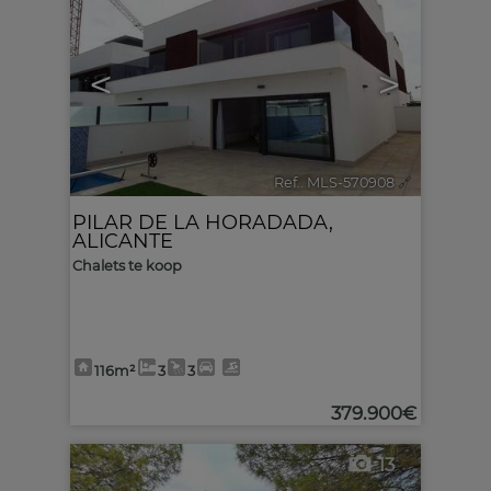
<
>
Ref.. MLS-570908
🔗
PILAR DE LA HORADADA
,
ALICANTE
Chalets te koop
116m²
3
3
379.900€
13