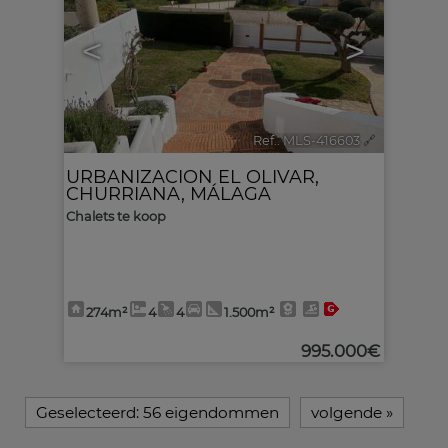
<
>
Ref.. MLS-416603
🔗
URBANIZACION EL OLIVAR
,
CHURRIANA
,
MÁLAGA
Chalets te koop
274m²
4
4
1.500m²
995.000€
Geselecteerd:
56 eigendommen
volgende
»