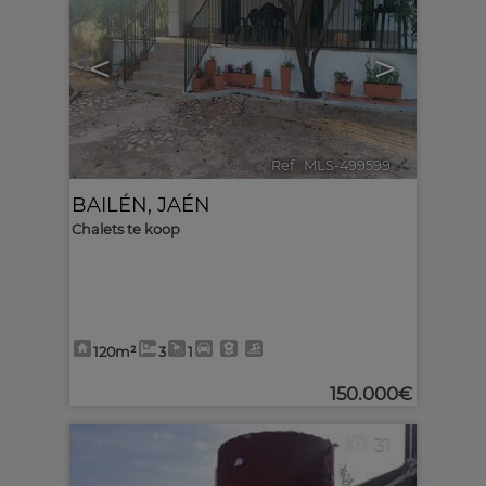
<
>
Ref.. MLS-499599
🔗
BAILÉN
,
JAÉN
Chalets te koop
120m²
3
1
150.000€
31