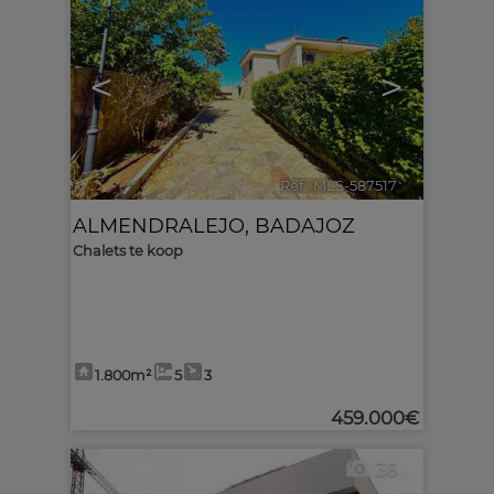
<
>
Ref.. MLS-587517
🔗
ALMENDRALEJO
,
BADAJOZ
Chalets te koop
1.800m²
5
3
459.000€
36