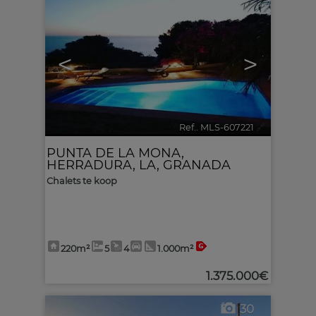
<
>
Ref.. MLS-607221
🔗
PUNTA DE LA MONA
,
HERRADURA, LA
,
GRANADA
Chalets te koop
220m²
5
4
1.000m²
1.375.000€
30