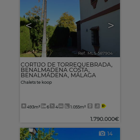
<
>
Ref.. MLS-587904
🔗
CORTIJO DE TORREQUEBRADA
,
BENALMADENA COSTA
,
BENALMÁDENA
,
MÁLAGA
Chalets te koop
493m²
6
4
1.055m²
1.790.000€
14