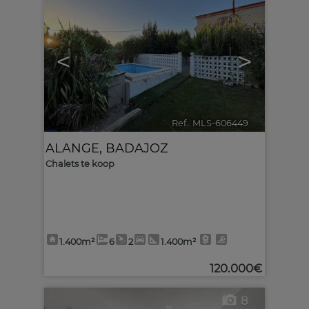
<
>
Ref.. MLS-606449
🔗
ALANGE
,
BADAJOZ
Chalets te koop
1.400m²
6
2
1.400m²
120.000€
8