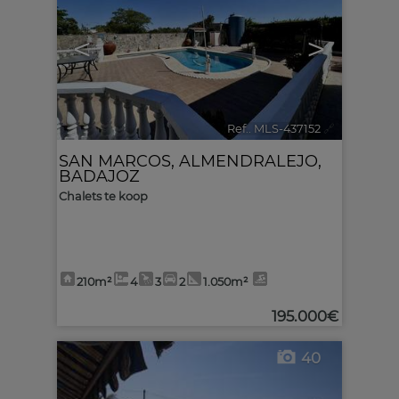
<
>
Ref.. MLS-437152
🔗
SAN MARCOS
,
ALMENDRALEJO
,
BADAJOZ
Chalets te koop
210m²
4
3
2
1.050m²
195.000€
40