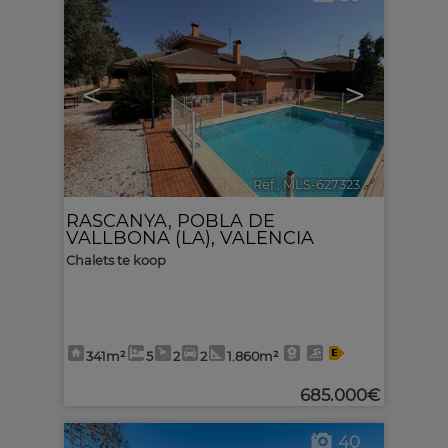
<
>
Ref.. MLS-627323
🔗
RASCANYA
,
POBLA DE
VALLBONA (LA)
,
VALENCIA
Chalets te koop
341m²
5
2
2
1.860m²
685.000€
40