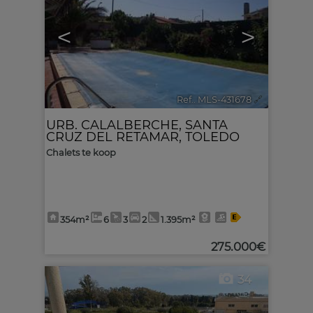
<
>
Ref.. MLS-431678
🔗
URB. CALALBERCHE
,
SANTA
CRUZ DEL RETAMAR
,
TOLEDO
Chalets te koop
354m²
6
3
2
1.395m²
275.000€
34