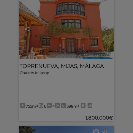
<
>
Ref.. MLS-634365
🔗
TORRENUEVA
,
MIJAS
,
MÁLAGA
Chalets te koop
755m²
6
4
598m²
1.800.000€
30