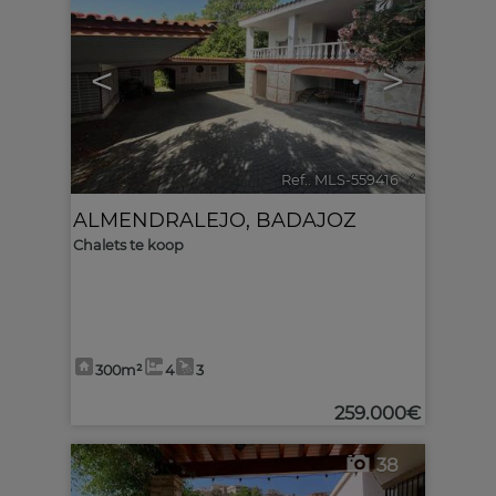
<
>
Ref.. MLS-559416
🔗
ALMENDRALEJO
,
BADAJOZ
Chalets te koop
300m²
4
3
259.000€
38