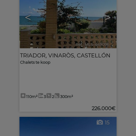
<
>
Ref.. MLS-449096
🔗
TRIADOR
,
VINARÒS
,
CASTELLÓN
Chalets te koop
110m²
3
2
300m²
226.000€
15