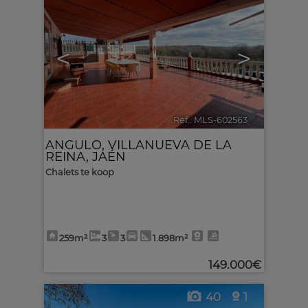
<
>
Ref.. MLS-602563
🔗
ANGULO
,
VILLANUEVA DE LA
REINA
,
JAÉN
Chalets te koop
259m²
3
3
1.898m²
149.000€
40
1