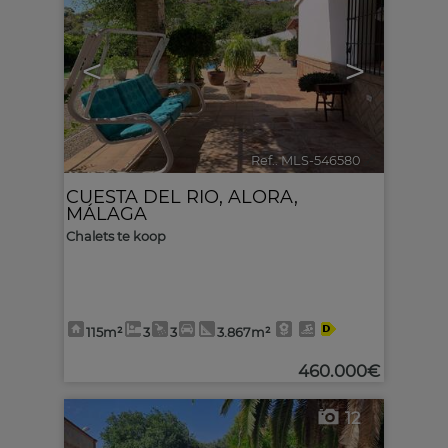
<
>
Ref.. MLS-546580
🔗
CUESTA DEL RIO
,
ALORA
,
MÁLAGA
Chalets te koop
115m²
3
3
3.867m²
460.000€
12