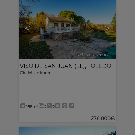
<
>
Ref.. MLS-620912
🔗
VISO DE SAN JUAN (EL)
,
TOLEDO
Chalets te koop
166m²
2
2
276.000€
84