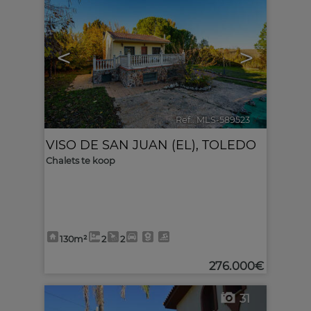
<
>
Ref.. MLS-589523
🔗
VISO DE SAN JUAN (EL)
,
TOLEDO
Chalets te koop
130m²
2
2
276.000€
31