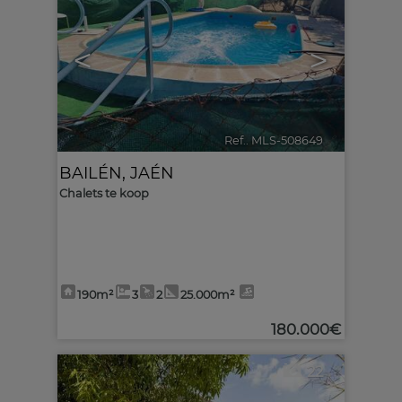
<
>
Ref.. MLS-508649
🔗
BAILÉN
,
JAÉN
Chalets te koop
190m²
3
2
25.000m²
180.000€
22