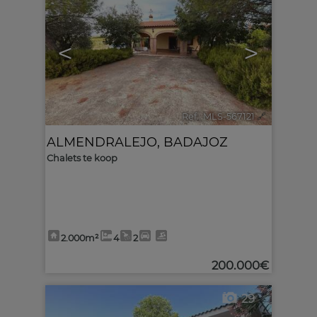
<
>
Ref.. MLS-567121
🔗
ALMENDRALEJO
,
BADAJOZ
Chalets te koop
2.000m²
4
2
200.000€
29