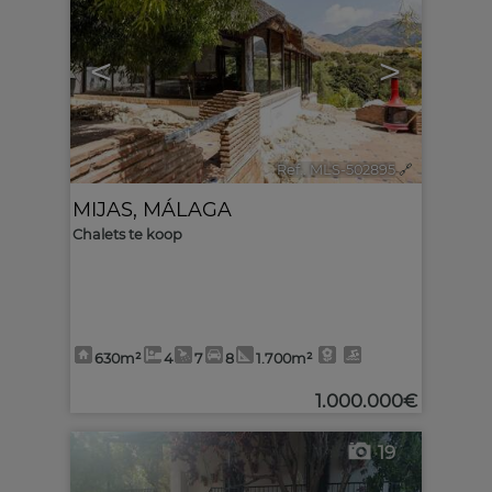
<
>
Ref.. MLS-502895
🔗
MIJAS
,
MÁLAGA
Chalets te koop
630m²
4
7
8
1.700m²
1.000.000€
19