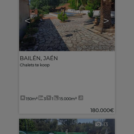
<
>
Ref.. MLS-528023
🔗
BAILÉN
,
JAÉN
Chalets te koop
150m²
3
1
15.000m²
180.000€
13