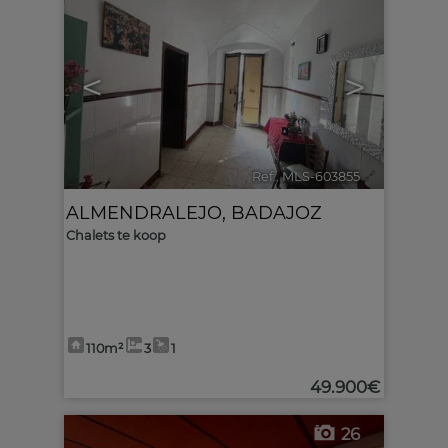
<
>
Ref.. MLS-603855
🔗
ALMENDRALEJO
,
BADAJOZ
Chalets te koop
110m²
3
1
49.900€
26