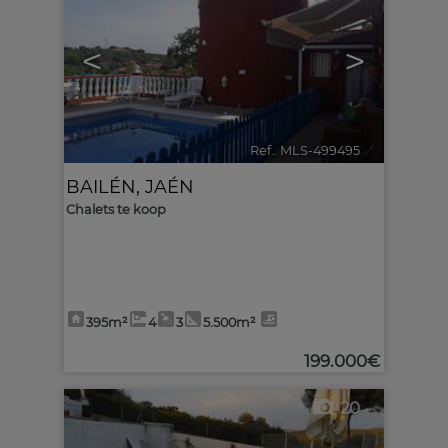
<
>
Ref.. MLS-499495
🔗
BAILÉN
,
JAÉN
Chalets te koop
395m²
4
3
5.500m²
199.000€
20