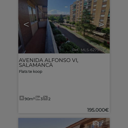
<
>
Ref.. MLS-627917
🔗
AVENIDA ALFONSO VI
,
SALAMANCA
Flats te koop
90m²
3
2
195.000€
2