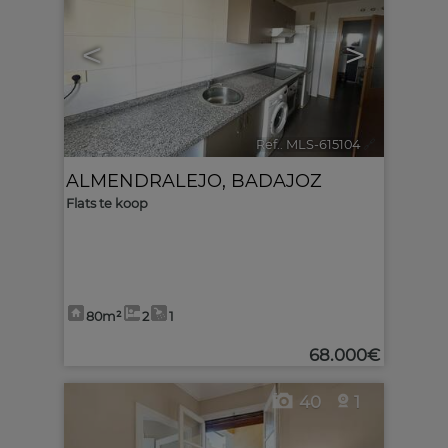
<
>
Ref.. MLS-615104
🔗
ALMENDRALEJO
,
BADAJOZ
Flats te koop
80m²
2
1
68.000€
40
1