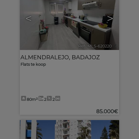
<
>
Ref.. MLS-620220
🔗
ALMENDRALEJO
,
BADAJOZ
Flats te koop
80m²
2
2
85.000€