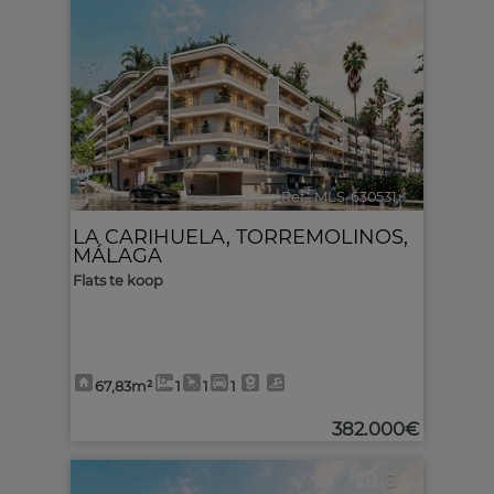
<
>
Ref.. MLS-630531
🔗
LA CARIHUELA
,
TORREMOLINOS
,
MÁLAGA
Flats te koop
67,83m²
1
1
1
382.000€
8