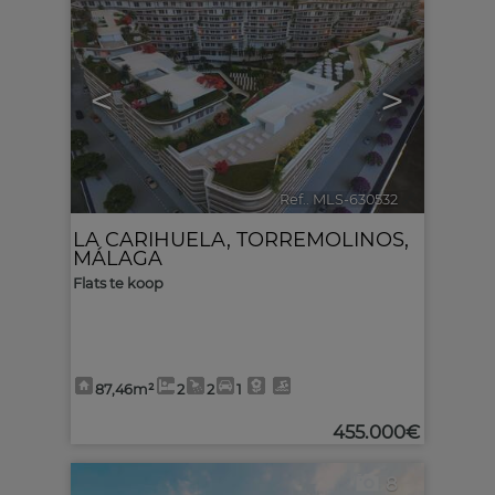
<
>
Ref.. MLS-630532
🔗
LA CARIHUELA
,
TORREMOLINOS
,
MÁLAGA
Flats te koop
87,46m²
2
2
1
455.000€
8