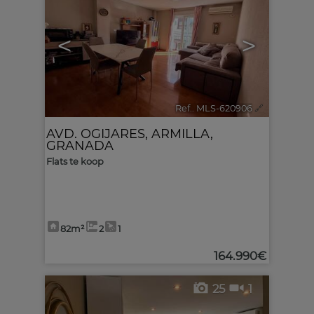
<
>
Ref.. MLS-620906
🔗
AVD. OGIJARES
,
ARMILLA
,
GRANADA
Flats te koop
82m²
2
1
164.990€
25
1