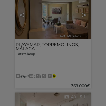
<
>
Ref.. MLS-620815
🔗
PLAYAMAR
,
TORREMOLINOS
,
MÁLAGA
Flats te koop
67m²
2
1
369.000€
40
1