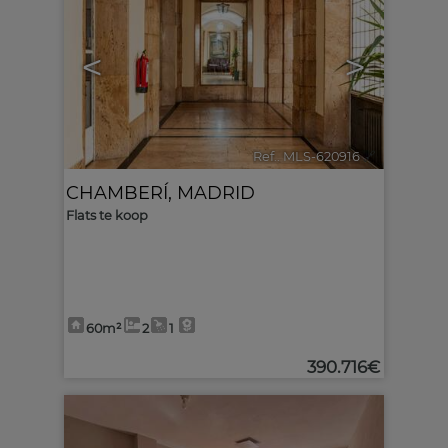
<
>
Ref.. MLS-620916
🔗
CHAMBERÍ
,
MADRID
Flats te koop
60m²
2
1
390.716€