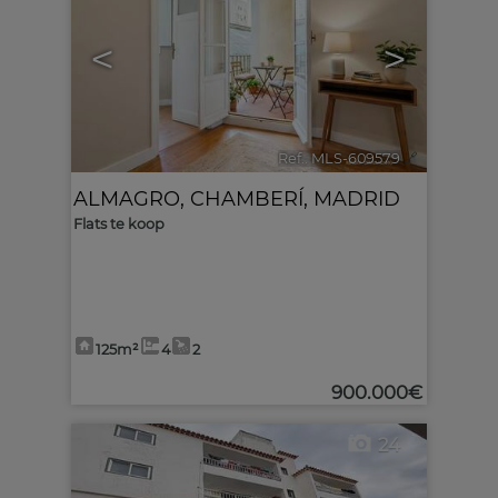
<
>
Ref.. MLS-609579
🔗
ALMAGRO
,
CHAMBERÍ
,
MADRID
Flats te koop
125m²
4
2
900.000€
24