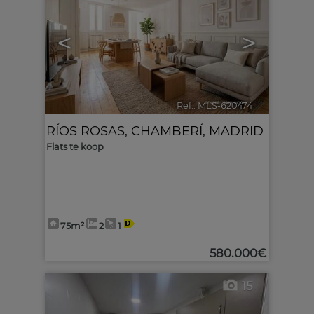
<
>
Ref.. MLS-620474
🔗
RÍOS ROSAS
,
CHAMBERÍ
,
MADRID
Flats te koop
75m²
2
1
580.000€
15