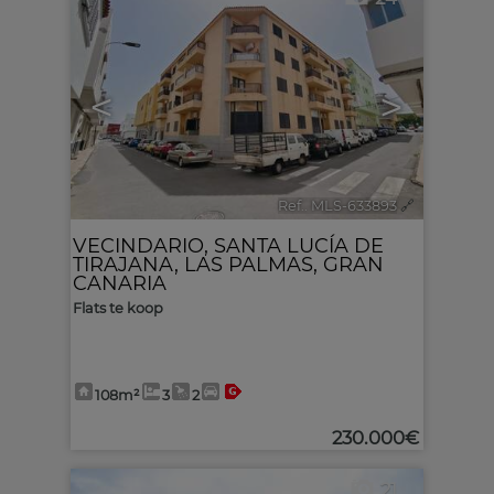
<
>
Ref.. MLS-633893
🔗
VECINDARIO
,
SANTA LUCÍA DE
TIRAJANA
,
LAS PALMAS, GRAN
CANARIA
Flats te koop
108m²
3
2
230.000€
21