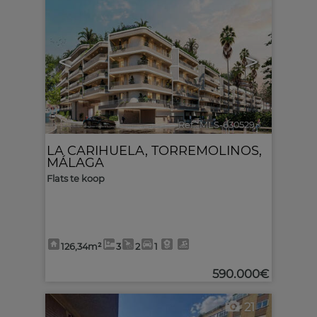
<
>
Ref.. MLS-630529
🔗
LA CARIHUELA
,
TORREMOLINOS
,
MÁLAGA
Flats te koop
126,34m²
3
2
1
590.000€
21