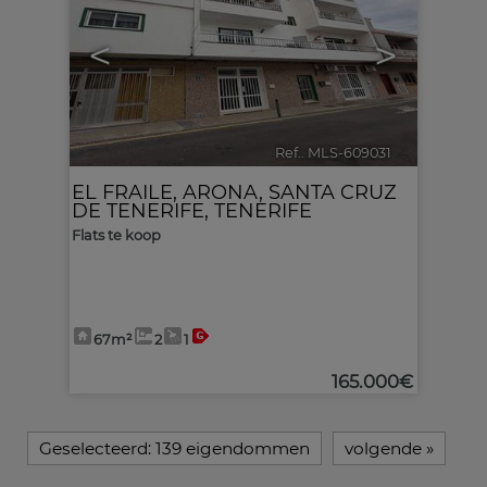
<
>
Ref.. MLS-609031
🔗
EL FRAILE
,
ARONA
,
SANTA CRUZ
DE TENERIFE, TENERIFE
Flats te koop
67m²
2
1
165.000€
Geselecteerd:
139 eigendommen
volgende
»