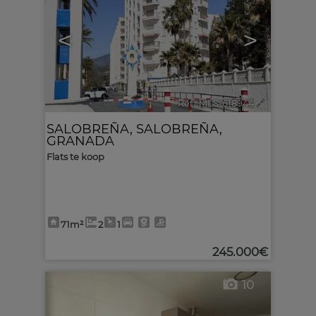
<
>
Ref.. MLS-618944
🔗
SALOBREÑA
,
SALOBREÑA
,
GRANADA
Flats te koop
71m²
2
1
245.000€
10