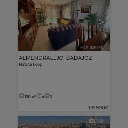
<
>
Ref.. MLS-626058
🔗
ALMENDRALEJO
,
BADAJOZ
Flats te koop
120m²
4
2
119.900€
40