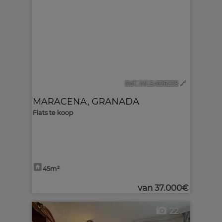
Ref.. MLS-626229
🔗
MARACENA
,
GRANADA
Flats te koop
45m²
van
37.000€
22