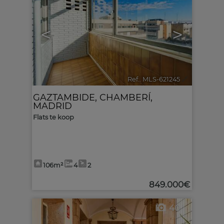
<
>
Ref.. MLS-621245
🔗
GAZTAMBIDE
,
CHAMBERÍ
,
MADRID
Flats te koop
106m²
4
2
849.000€
40