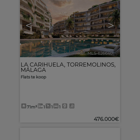
<
>
Ref.. MLS-626640
🔗
LA CARIHUELA
,
TORREMOLINOS
,
MÁLAGA
Flats te koop
71m²
1
1
1
476.000€