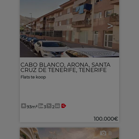
<
>
Ref.. MLS-626778
🔗
CABO BLANCO
,
ARONA
,
SANTA
CRUZ DE TENERIFE, TENERIFE
Flats te koop
93m²
3
2
100.000€
8