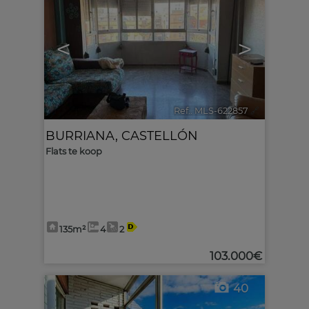
<
>
Ref.. MLS-622857
🔗
BURRIANA
,
CASTELLÓN
Flats te koop
135m²
4
2
103.000€
40