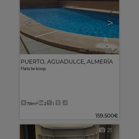
<
>
Ref.. MLS-625231
🔗
PUERTO
,
AGUADULCE
,
ALMERÍA
Flats te koop
78m²
2
1
159.500€
21