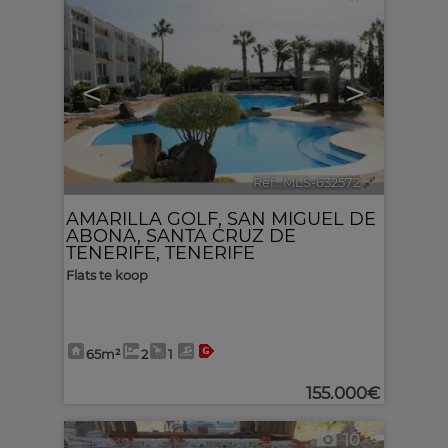
<
>
Ref.. MLS-632572
🔗
AMARILLA GOLF
,
SAN MIGUEL DE
ABONA
,
SANTA CRUZ DE
TENERIFE, TENERIFE
Flats te koop
65m²
2
1
155.000€
10