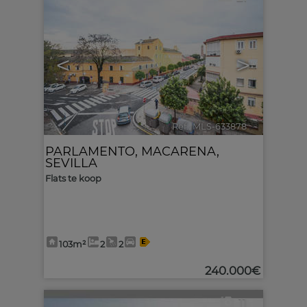
<
>
Ref.. MLS-633878
🔗
PARLAMENTO
,
MACARENA
,
SEVILLA
Flats te koop
103m²
2
2
240.000€
11