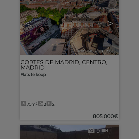
<
>
Ref.. MLS-626056
🔗
CORTES DE MADRID
,
CENTRO
,
MADRID
Flats te koop
75m²
2
2
805.000€
9
1